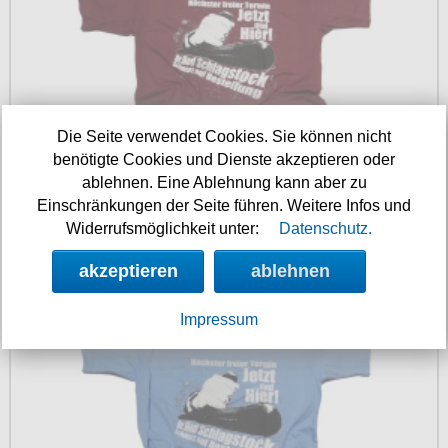
Die Seite verwendet Cookies. Sie können nicht
benötigte Cookies und Dienste akzeptieren oder
ablehnen. Eine Ablehnung kann aber zu
Verfügbarkeit:
sofort
Einschränkungen der Seite führen. Weitere Infos und
Art.-Nr.: FTS99boG511
Widerrufsmöglichkeit unter:
Datenschutz.
Preis: 14.90 €
akzeptieren
ablehnen
T-Shirt Dr. Med Schlagstock
Impressum