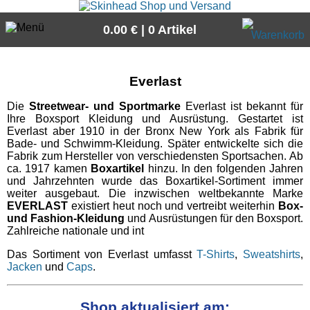
0.00 € | 0 Artikel
Suche
Everlast
Sprache:
Die
Streetwear- und Sportmarke
Everlast ist bekannt für
Ihre Boxsport Kleidung und Ausrüstung. Gestartet ist
Everlast aber 1910 in der Bronx New York als Fabrik für
Angebote
Bade- und Schwimm-Kleidung. Später entwickelte sich die
Fabrik zum Hersteller von verschiedensten Sportsachen. Ab
ca. 1917 kamen
Boxartikel
hinzu. In den folgenden Jahren
Sonderangebote
Skinheads
und Jahrzehnten wurde das Boxartikel-Sortiment immer
weiter ausgebaut. Die inzwischen weltbekannte Marke
Geschenketipps
alle Artikel
EVERLAST
existiert heut noch und vertreibt weiterhin
Box-
Lonsdale
und Fashion-Kleidung
und Ausrüstungen für den Boxsport.
Neue Artikel
Girls
Zahlreiche nationale und int
Lonsdale - die Traditionsmarke des Sports. In unserem
Pit Bull
alle Artikel
Webshop finden Sie eine große Auswahl von Lonsdale Londo
Gratis
Das Sortiment von Everlast umfasst
T-Shirts
,
Sweatshirts
,
Hemden
und Lonsdale England Kleidung.
Jacken
und
Caps
.
Pit Bull die Streetwear Marke mit den aggressiven Motiven au
Jacken
Bands
alle Artikel
T-Shirts, Sweats und Jacken.
Jacken
Polos
alle Artikel
Girlshirts
Shop aktualisiert am:
Fussball/3.Halbzeit
Polos