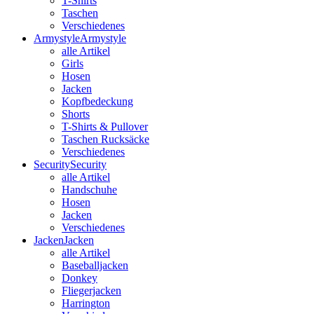
T-Shirts
Taschen
Verschiedenes
Armystyle
Armystyle
alle Artikel
Girls
Hosen
Jacken
Kopfbedeckung
Shorts
T-Shirts & Pullover
Taschen Rucksäcke
Verschiedenes
Security
Security
alle Artikel
Handschuhe
Hosen
Jacken
Verschiedenes
Jacken
Jacken
alle Artikel
Baseballjacken
Donkey
Fliegerjacken
Harrington