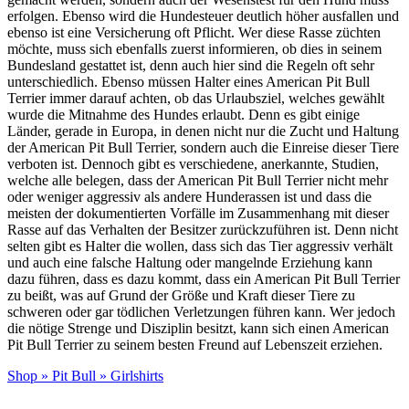
erfolgen. Ebenso wird die Hundesteuer deutlich höher ausfallen und
ebenso ist eine Versicherung oft Pflicht. Wer diese Rasse züchten
möchte, muss sich ebenfalls zuerst informieren, ob dies in seinem
Bundesland gestattet ist, denn auch hier sind die Regeln oft sehr
unterschiedlich. Ebenso müssen Halter eines American Pit Bull
Terrier immer darauf achten, ob das Urlaubsziel, welches gewählt
wurde die Mitnahme des Hundes erlaubt. Denn es gibt einige
Länder, gerade in Europa, in denen nicht nur die Zucht und Haltung
der American Pit Bull Terrier, sondern auch die Einreise dieser Tiere
verboten ist. Dennoch gibt es verschiedene, anerkannte, Studien,
welche alle belegen, dass der American Pit Bull Terrier nicht mehr
oder weniger aggressiv als andere Hunderassen ist und dass die
meisten der dokumentierten Vorfälle im Zusammenhang mit dieser
Rasse auf das Verhalten der Besitzer zurückzuführen ist. Denn nicht
selten gibt es Halter die wollen, dass sich das Tier aggressiv verhält
und auch eine falsche Haltung oder mangelnde Erziehung kann
dazu führen, dass es dazu kommt, dass ein American Pit Bull Terrier
zu beißt, was auf Grund der Größe und Kraft dieser Tiere zu
schweren oder gar tödlichen Verletzungen führen kann. Wer jedoch
die nötige Strenge und Disziplin besitzt, kann sich einen American
Pit Bull Terrier zu seinem besten Freund auf Lebenszeit erziehen.
Shop
»
Pit Bull
»
Girlshirts