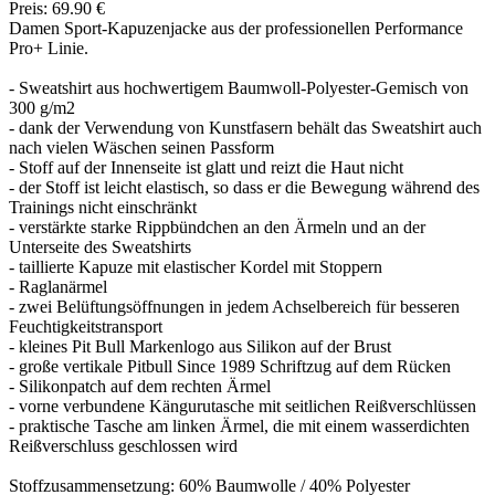
Preis: 69.90 €
Damen Sport-Kapuzenjacke aus der professionellen Performance
Pro+ Linie.
- Sweatshirt aus hochwertigem Baumwoll-Polyester-Gemisch von
300 g/m2
- dank der Verwendung von Kunstfasern behält das Sweatshirt auch
nach vielen Wäschen seinen Passform
- Stoff auf der Innenseite ist glatt und reizt die Haut nicht
- der Stoff ist leicht elastisch, so dass er die Bewegung während des
Trainings nicht einschränkt
- verstärkte starke Rippbündchen an den Ärmeln und an der
Unterseite des Sweatshirts
- taillierte Kapuze mit elastischer Kordel mit Stoppern
- Raglanärmel
- zwei Belüftungsöffnungen in jedem Achselbereich für besseren
Feuchtigkeitstransport
- kleines Pit Bull Markenlogo aus Silikon auf der Brust
- große vertikale Pitbull Since 1989 Schriftzug auf dem Rücken
- Silikonpatch auf dem rechten Ärmel
- vorne verbundene Kängurutasche mit seitlichen Reißverschlüssen
- praktische Tasche am linken Ärmel, die mit einem wasserdichten
Reißverschluss geschlossen wird
Stoffzusammensetzung: 60% Baumwolle / 40% Polyester