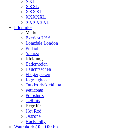
XXL
XXXL
XXXXL
XXXXXL
XXXXXXL
Infos
Infos
Marken
Everlast USA
Lonsdale London
Pit Bull
Yakuza
Kleidung
Bademoden
Bauchtaschen
Fliegerjacken
Jogginghosen
Outdoorbekleidung
Petticoats
Poloshirts
T-Shirts
Begriffe
Hot Rod
Ostzone
Rockabilly
Warenkorb ( 0 | 0.00 € )