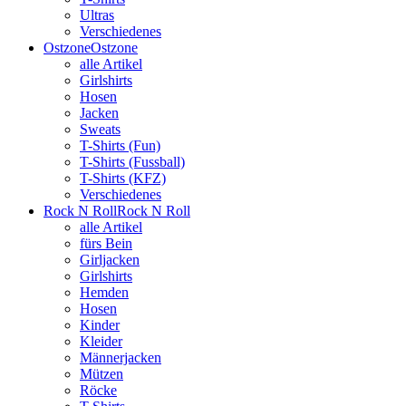
Ultras
Verschiedenes
Ostzone
Ostzone
alle Artikel
Girlshirts
Hosen
Jacken
Sweats
T-Shirts (Fun)
T-Shirts (Fussball)
T-Shirts (KFZ)
Verschiedenes
Rock N Roll
Rock N Roll
alle Artikel
fürs Bein
Girljacken
Girlshirts
Hemden
Hosen
Kinder
Kleider
Männerjacken
Mützen
Röcke