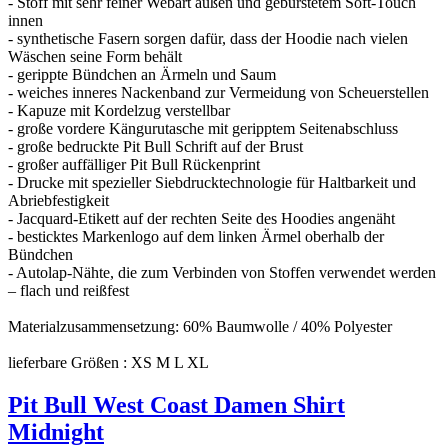
- Stoff mit sehr feiner Webart außen und gebürstetem Soft-Touch
innen
- synthetische Fasern sorgen dafür, dass der Hoodie nach vielen
Wäschen seine Form behält
- gerippte Bündchen an Ärmeln und Saum
- weiches inneres Nackenband zur Vermeidung von Scheuerstellen
- Kapuze mit Kordelzug verstellbar
- große vordere Kängurutasche mit geripptem Seitenabschluss
- große bedruckte Pit Bull Schrift auf der Brust
- großer auffälliger Pit Bull Rückenprint
- Drucke mit spezieller Siebdrucktechnologie für Haltbarkeit und
Abriebfestigkeit
- Jacquard-Etikett auf der rechten Seite des Hoodies angenäht
- besticktes Markenlogo auf dem linken Ärmel oberhalb der
Bündchen
- Autolap-Nähte, die zum Verbinden von Stoffen verwendet werden
– flach und reißfest
Materialzusammensetzung: 60% Baumwolle / 40% Polyester
lieferbare Größen : XS M L XL
Pit Bull West Coast Damen Shirt
Midnight