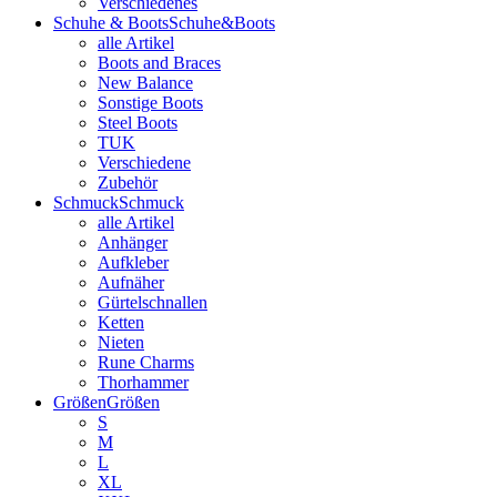
Verschiedenes
Schuhe & Boots
Schuhe&Boots
alle Artikel
Boots and Braces
New Balance
Sonstige Boots
Steel Boots
TUK
Verschiedene
Zubehör
Schmuck
Schmuck
alle Artikel
Anhänger
Aufkleber
Aufnäher
Gürtelschnallen
Ketten
Nieten
Rune Charms
Thorhammer
Größen
Größen
S
M
L
XL