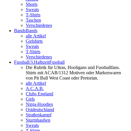
Shorts
Sweats
T-Shirts
Taschen
Verschiedenes
Bands
Bands
alle Artikel
Girlshirts
Sweats
T-Shirts
Verschiedenes
Fussball/3.Halbzeit
Fussball
Die Rubrik für Ultras, Hooligans und Fussballfans.
Shirts mit ACAB/1312 Motiven oder Markenwaren
von Pit Bull West Coast oder Pretorian.
alle Artikel
A.C.A.B.
Clubs England
Girls
Ninja-Hoodies
Ostdeutschland
Straßenkampf
Sturmhauben
Sweats
T-Shirts