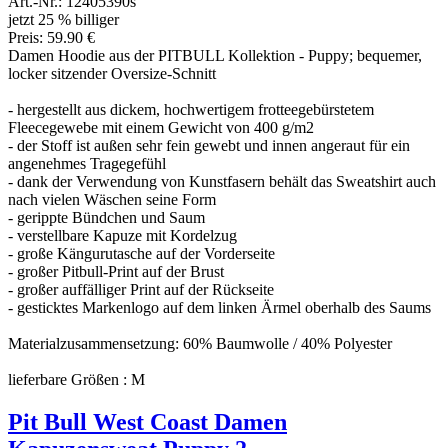
Art.-Nr.: 12405390s
jetzt 25 % billiger
Preis: 59.90 €
Damen Hoodie aus der PITBULL Kollektion - Puppy; bequemer,
locker sitzender Oversize-Schnitt
- hergestellt aus dickem, hochwertigem frotteegebürstetem
Fleecegewebe mit einem Gewicht von 400 g/m2
- der Stoff ist außen sehr fein gewebt und innen angeraut für ein
angenehmes Tragegefühl
- dank der Verwendung von Kunstfasern behält das Sweatshirt auch
nach vielen Wäschen seine Form
- gerippte Bündchen und Saum
- verstellbare Kapuze mit Kordelzug
- große Kängurutasche auf der Vorderseite
- großer Pitbull-Print auf der Brust
- großer auffälliger Print auf der Rückseite
- gesticktes Markenlogo auf dem linken Ärmel oberhalb des Saums
Materialzusammensetzung: 60% Baumwolle / 40% Polyester
lieferbare Größen : M
Pit Bull West Coast Damen