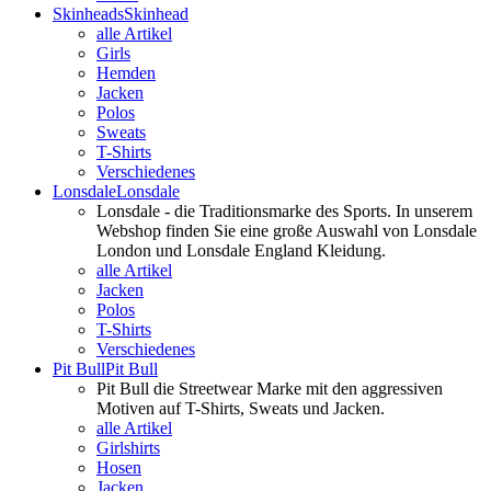
Skinheads
Skinhead
alle Artikel
Girls
Hemden
Jacken
Polos
Sweats
T-Shirts
Verschiedenes
Lonsdale
Lonsdale
Lonsdale - die Traditionsmarke des Sports. In unserem
Webshop finden Sie eine große Auswahl von Lonsdale
London und Lonsdale England Kleidung.
alle Artikel
Jacken
Polos
T-Shirts
Verschiedenes
Pit Bull
Pit Bull
Pit Bull die Streetwear Marke mit den aggressiven
Motiven auf T-Shirts, Sweats und Jacken.
alle Artikel
Girlshirts
Hosen
Jacken