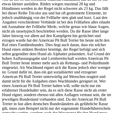
etwas kleiner ausfallen. Rüden wiegen maximal 28 kg und
Hündinnen werden in der Regel nicht schwerer als 23 kg. Das fällt
bei dieser Reihe Tricolor aus und hat oft gestromerte Elemente, ist
jedoch unabhängig von der Fellfarbe stets glatt und kurz. Laut den
Angaben verschiedener Verbände ist bei den Fellfarben alles erlaubt
mit Ausnahme der Fellfarbe Merle, welche genau wie blaue Augen,
nicht als rassetypisch beschrieben werden. Da die Rasse über lange
Jahre hinweg vor allem auf den Kampfgeist hin gezüchtet und
erzogen wurde hat der American Pit Bull Terrier bis heute nicht den
Ruf eines Familienhundes. Dies liegt auch daran, dass ein solcher
Hund einen strikten Besitzer benötigt, der Regel befolgt und sich
selbst gegenüber dem Hund als Alphatier präsentiert. Auf Grund der
hohen Auffassungsgabe und Lernbereitschaft werden American Pit
Bull Terrier heute immer mehr auch als Rettungs- und Polizeihunde
eingesetzt. Als Wachhund eignet sich die Rasse jedoch eher weniger
ist. Grund dafür ist, dass ein gut sozialisierter und erzogener
American Pit Bull Terrier unterwürfig auf Menschen reagiert und
damit nicht für die Aufgaben eines Wachhundes geeignet ist. Wer
einen American Pit Bull Terrier halten will, sollte nicht nur ein
erfahrener Hundehalter sein, da es sich diese Rasse nicht als erster
Hund eignet, sondern ebenso mit allen Auflagen vertraut sein, die im
jeweiligen Bundesland vorhanden sind. Da der American Pit Bull
Terrier in fast allen deutschen Bundesländern als gefährliche Rasse
gilt, muss zum Beispiel nicht nur der sogenannte Hundeführerschein
gemacht werden, sondern auch der Wesenstest für den Hund muss